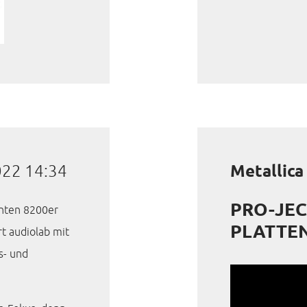
022 14:34
Metallic
PRO-JEC
önten 8200er
PLATTEN
t audiolab mit
s- und