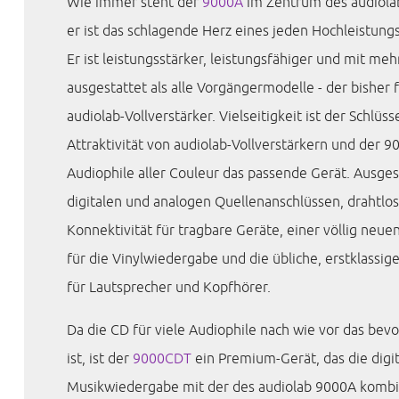
Wie immer steht der
9000A
im Zentrum des audiola
er ist das schlagende Herz eines jeden Hochleistun
Er ist leistungsstärker, leistungsfähiger und mit me
ausgestattet als alle Vorgängermodelle - der bisher f
audiolab-Vollverstärker. Vielseitigkeit ist der Schlüss
Attraktivität von audiolab-Vollverstärkern und der 9
Audiophile aller Couleur das passende Gerät. Ausges
digitalen und analogen Quellenanschlüssen, drahtlo
Konnektivität für tragbare Geräte, einer völlig neu
für die Vinylwiedergabe und die übliche, erstklassig
für Lautsprecher und Kopfhörer.
Da die CD für viele Audiophile nach wie vor das be
ist, ist der
9000CDT
ein Premium-Gerät, das die digi
Musikwiedergabe mit der des audiolab 9000A kombin