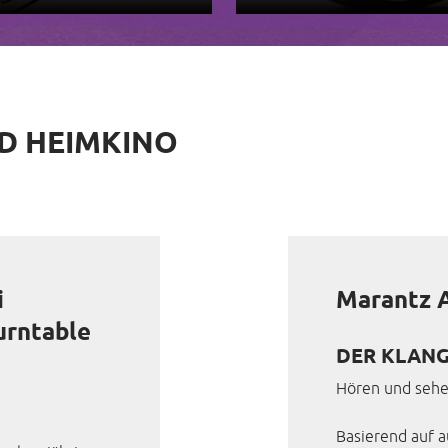
ND HEIMKINO
i
Marantz 
urntable
DER KLANG
Hören und sehe
Basierend auf 