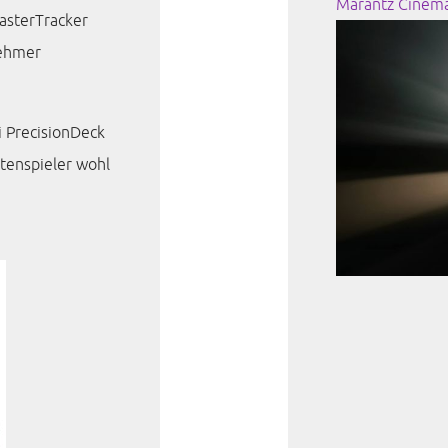
Marantz Cinem
asterTracker
nehmer
 PrecisionDeck
tenspieler wohl