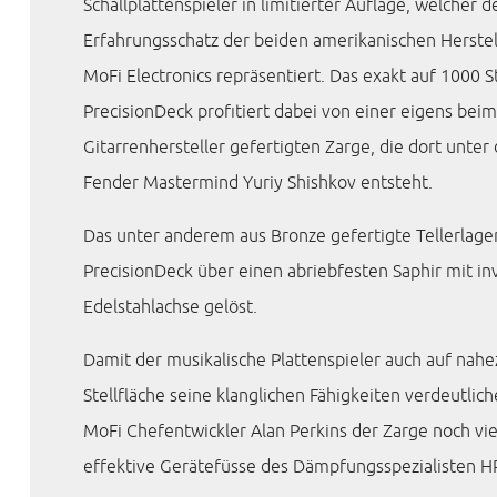
Schallplattenspieler in limitierter Auflage, welcher 
Erfahrungsschatz der beiden amerikanischen Herste
MoFi Electronics repräsentiert. Das exakt auf 1000 St
PrecisionDeck profitiert dabei von einer eigens beim
Gitarrenhersteller gefertigten Zarge, die dort unter
Fender Mastermind Yuriy Shishkov entsteht.
Das unter anderem aus Bronze gefertigte Tellerlage
PrecisionDeck über einen abriebfesten Saphir mit inv
Edelstahlachse gelöst.
Damit der musikalische Plattenspieler auch auf nahe
Stellfläche seine klanglichen Fähigkeiten verdeutlich
MoFi Chefentwickler Alan Perkins der Zarge noch vi
effektive Gerätefüsse des Dämpfungsspezialisten H