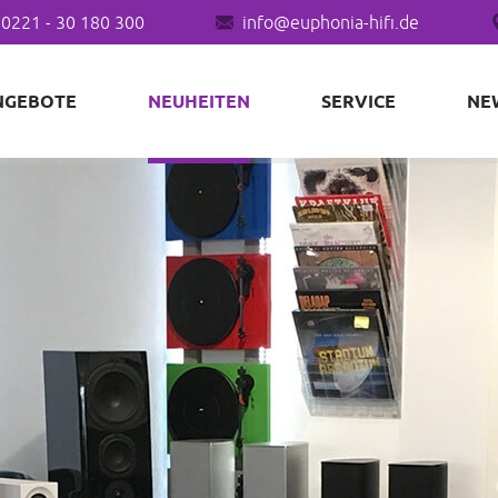
0221 - 30 180 300
info@euphonia-hifi.de
NGEBOTE
NEUHEITEN
SERVICE
NE