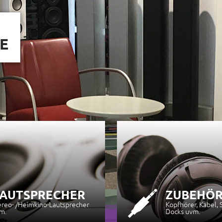
AKTUELLE ANG
QUALITÄT &
ZUM GÜNSTI
JETZT ENTDECKEN
AUTSPRECHER
ZUBEHÖ
ereo- /Heimkino-Lautsprecher
Kopfhörer, Kabel, 
m.
Docks uvm.