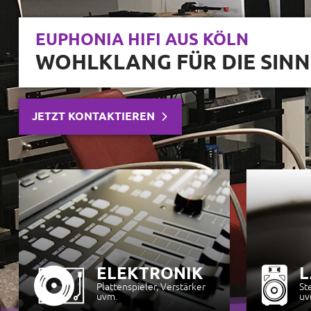
ELEKTRONIK
L
Plattenspieler, Verstärker
St
uvm.
uv