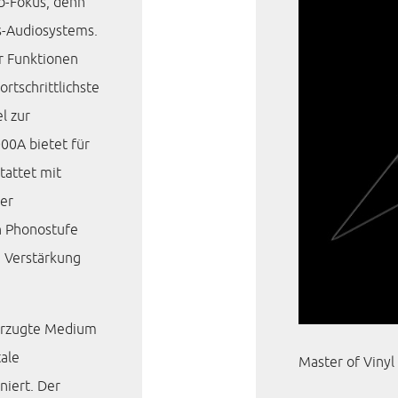
b-Fokus, denn
gs-Audiosystems.
hr Funktionen
ortschrittlichste
el zur
000A bietet für
tattet mit
ser
en Phonostufe
e Verstärkung
vorzugte Medium
tale
Master of Vinyl
iert. Der