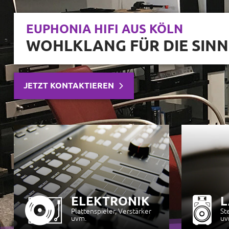
AKTUELLE ANGEBOTE
QUALITÄT & EXKLUSIVER 
ZUM GÜNSTIGEN PREIS
JETZT ENTDECKEN
ELEKTRONIK
L
Plattenspieler, Verstärker
St
uvm.
uv