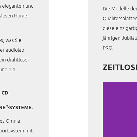
em eleganten und
Die Modelle de
sslosen Home-
Qualitätsplatte
diese einzigart
jährigen Jubil
s, was Sie
PRO.
er audiolab
ein drahtloser
ZEITLOS
und ein
 CD-
NE“-SYSTEME.
des Omnia
portsystem mit