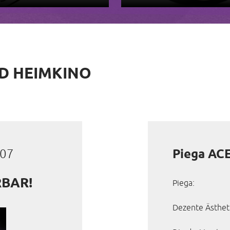
ND HEIMKINO
:07
Piega AC
RBAR!
Piega:
Dezente Ästhet