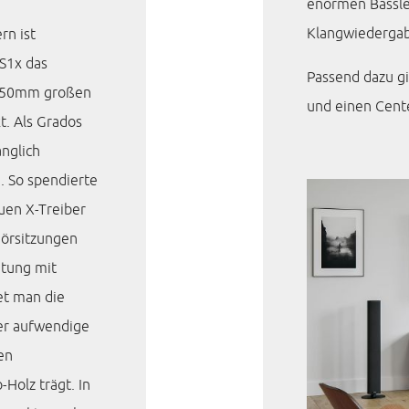
enormen Bassle
Klangwiedergab
rn ist
S1x das
Passend dazu gi
e 50mm großen
und einen Cent
t. Als Grados
anglich
. So spendierte
en X-Treiber
Hörsitzungen
itung mit
et man die
Der aufwendige
en
-Holz trägt. In