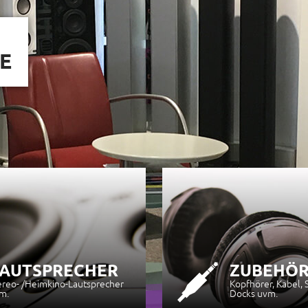
SOUND
AUTSPRECHER
ZUBEHÖ
ereo- /Heimkino-Lautsprecher
Kopfhörer, Kabel, 
m.
Docks uvm.