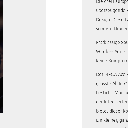
Die drei Lautsp
überzeugende K
Design. Diese L
sondern klingen
Erstklassige So
Wireless-Serie.
keine Kompromi
Der PIEGA Ace 3
grösste All-In
besticht. Man b
der integrierte
bietet dieser ko
Ein kleiner, gan