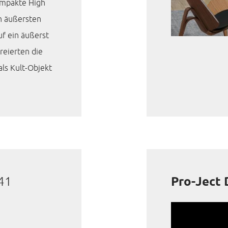
ompakte High
n äußersten
f ein äußerst
reierten die
als Kult-Objekt
41
Pro-Ject