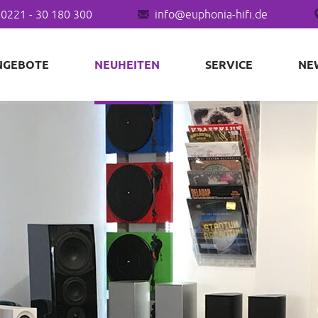
0221 - 30 180 300
info@euphonia-hifi.de
NGEBOTE
NEUHEITEN
SERVICE
NE