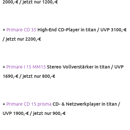
2000,-€ / jetzt nur 1200,-€
+
+
Primare CD 35
High-End CD-Player in titan / UVP 3100,-€
/ jetzt nur 2200,-€
+ Rotel DT 6000 CD-Laufwerk in silber für 1200,-€ VB
+
Primare I 15 MM15
Stereo Vollverstärker in titan / UVP
1690,-€ / jetzt nur 800,-€
+
Leak CDT CD-Transport
walnuss für 350,-€ VB
+
Primare CD 15 prisma
CD- & Netzwerkplayer in titan /
+ meracus P200 Vorverstärker mit MM und MC und mit 2x
UVP 1900,-€ / jetzt nur 900,-€
PS200 (Doppelnetzteil) in schwarz für 700,-€ VB