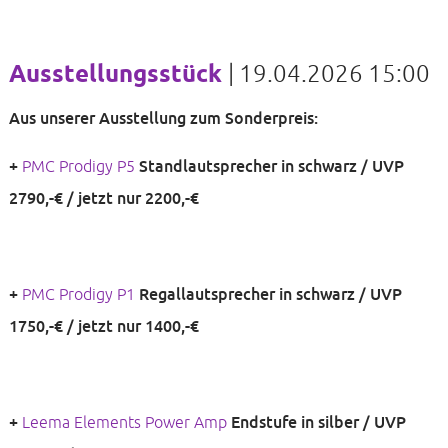
Ausstellungsstück
Im Kundenauftrag
|
|
19.04.2026 13:30
19.04.2026 15:00
Aus unserer Ausstellung zum Sonderpreis:
+ Slim Dusty Schallplattensammlung ( 27 Alben ) für 100,-
€ VB
+
PMC Prodigy P5
Standlautsprecher in schwarz / UVP
2790,-€ / jetzt nur 2200,-€
+ Nakamichi 1000 Tapedeck für 700,-€ VB
+
PMC Prodigy P1
Regallautsprecher in schwarz / UVP
1750,-€ / jetzt nur 1400,-€
+ Marantz AV 7706 Surround-Vorstufe in schwarz für
1300,-€ VB
+
Leema Elements Power Amp
Endstufe in silber / UVP
+ Pioneer SC-LX 901 AV-Receiver in silber für 950,-€ VB