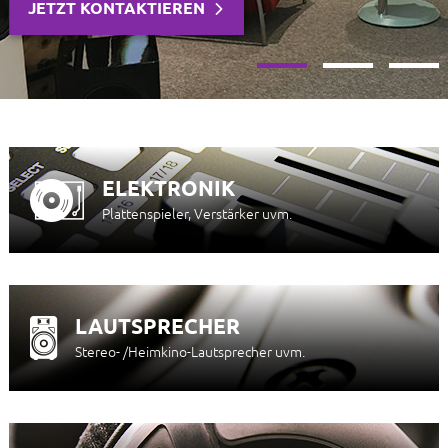
JETZT ENTDECKEN
ELEKTRONIK
Plattenspieler, Verstärker uvm.
LAUTSPRECHER
Stereo- /Heimkino-Lautsprecher uvm.