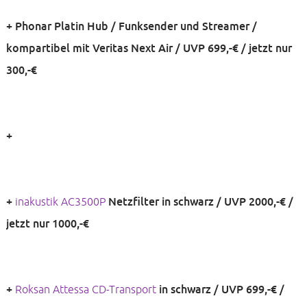
+ Phonar Platin Hub / Funksender und Streamer /
+ audiolab 6000N Netzwerkstreamer in schwarz für 300,-€
kompartibel mit Veritas Next Air / UVP 699,-€ / jetzt nur
VB
300,-€
+
+
+
+
inakustik AC3500P
Netzfilter in schwarz / UVP 2000,-€ /
jetzt nur 1000,-€
+
+
Roksan Attessa CD-Transport
in schwarz / UVP 699,-€ /