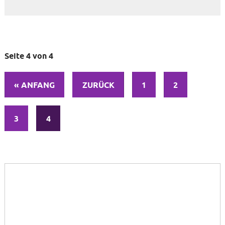
Seite 4 von 4
« ANFANG
ZURÜCK
1
2
3
4